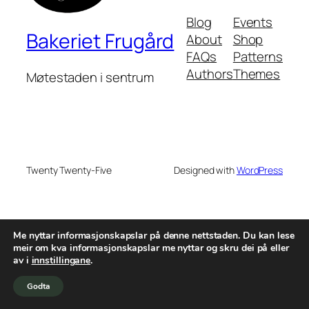
Blog
Events
Bakeriet Frugård
About
Shop
FAQs
Patterns
Authors
Themes
Møtestaden i sentrum
Twenty Twenty-Five
Designed with
WordPress
Me nyttar informasjonskapslar på denne nettstaden. Du kan lese
meir om kva informasjonskapslar me nyttar og skru dei på eller
av i
innstillingane
.
Godta