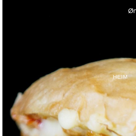
Øn
HEIM