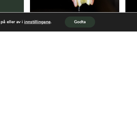
på eller av i
innstillingane
.
Godta
el