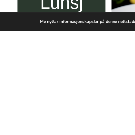
Lunsj
Me nyttar informasjonskapslar på denne nettstade
kl 10.30 – 15.00