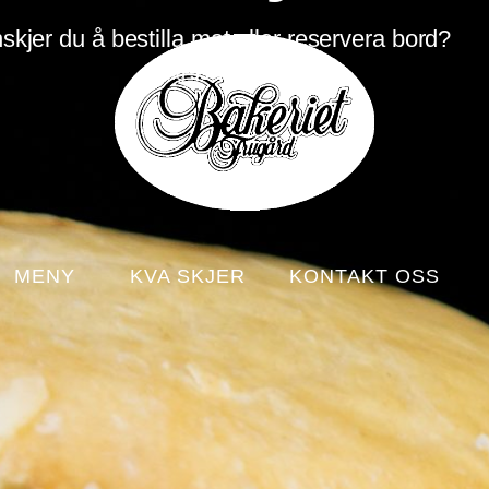
skjer du å bestilla mat eller reservera bord?
Ring
53 41 05 34
[
MENY
KVA SKJER
KONTAKT OSS