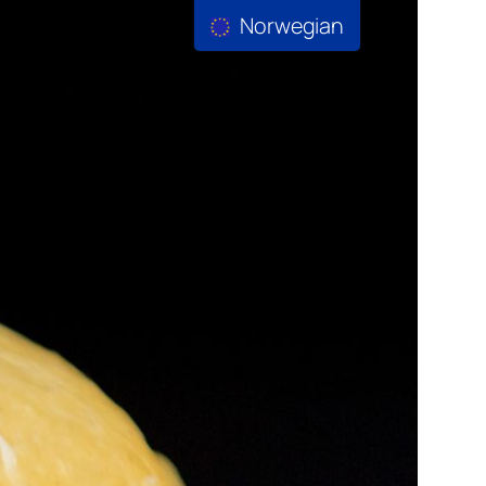
Norwegian
weglot_switcher]