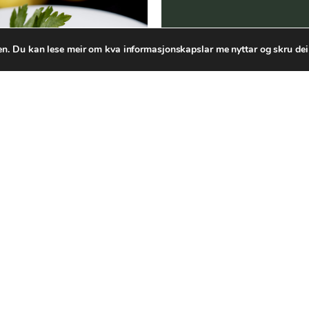
n. Du kan lese meir om kva informasjonskapslar me nyttar og skru dei 
Matset
kl 15.00 – 22.00