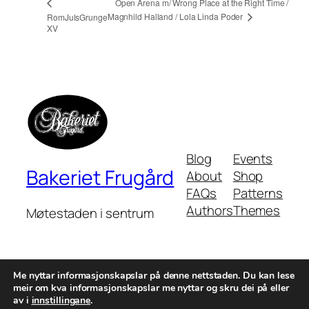
Open Arena m/ Wrong Place at the Right Time /
Magnhild Halland / Lola Linda Poder
RomJulsGrunge
XV
Blog
Events
Bakeriet Frugård
About
Shop
FAQs
Patterns
Authors
Themes
Møtestaden i sentrum
Me nyttar informasjonskapslar på denne nettstaden. Du kan lese
meir om kva informasjonskapslar me nyttar og skru dei på eller
av i
innstillingane
.
Twenty Twenty-Five
Designed with
WordPress