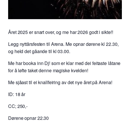
Året 2025 er snart over, og me har 2026 godt i sikte!!
Legg nyttårsfesten til Arena. Me opnar dørene kl 22.30,
og held det gåande til kl 03.00.
Me har booka inn Dj! som er klar med dei feitaste låtane
for å løfte taket denne magiske kvelden!
Me sjåast til ei knallfeiring av det nye året på Arena!
ID: 18 år
CC; 250,-
Dørene opnar 22.30