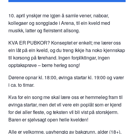
10. april ynskjer me igjen å samle vener, naboar,
kollegaer og songglade i Arena, til ein kveld med
musikk, latter og fleirstemt allsong.
KVA ER PUBKOR? Konseptet er enkelt; me lærer oss
ein låt på ein kveld, og du treng ikkje ha noko kjennskap
til korsong på førehand. Ingen forpliktingar, ingen
opptaksprøve – berre herleg song!
Dørene opnar kl. 18:00, øvinga startar kl. 19:00 og varer
i ca. to timar.
Kva for ein song me skal lære oss er hemmeleg fram til
øvinga startar, men det vil vere ein poplåt som er kjend
for dei aller fleste, og teksten vil bli vist på storskjerm.
Baren er sjølvsagt open heile kvelden!
Alle er velkomne, uavhengig av bakgrunn, alder (18+),