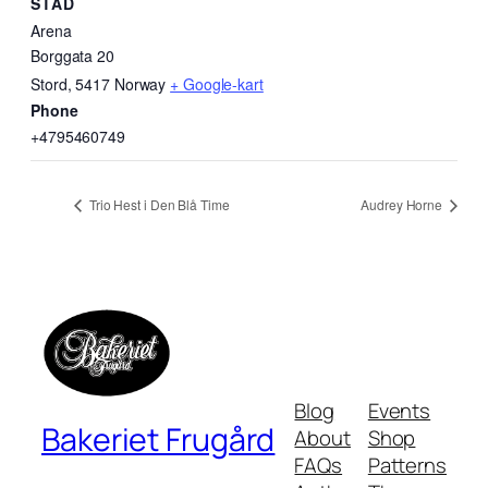
STAD
Arena
Borggata 20
Stord
,
5417
Norway
+ Google-kart
Phone
+4795460749
Trio Hest i Den Blå Time
Audrey Horne
Blog
Events
Bakeriet Frugård
About
Shop
FAQs
Patterns