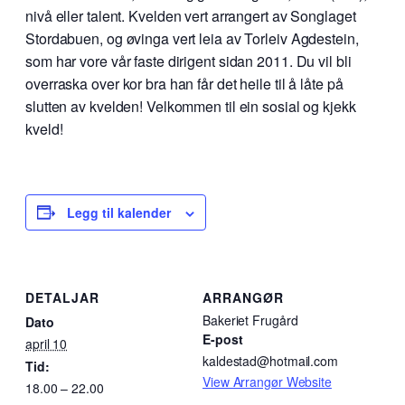
nivå eller talent. Kvelden vert arrangert av Songlaget
Stordabuen, og øvinga vert leia av Torleiv Agdestein,
som har vore vår faste dirigent sidan 2011. Du vil bli
overraska over kor bra han får det heile til å låte på
slutten av kvelden! Velkommen til ein sosial og kjekk
kveld!
Legg til kalender
DETALJAR
ARRANGØR
Bakeriet Frugård
Dato
E-post
april 10
kaldestad@hotmail.com
Tid:
View Arrangør Website
18.00 – 22.00