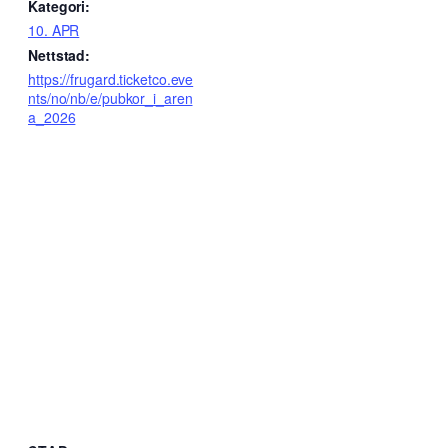
Kategori:
10. APR
Nettstad:
https://frugard.ticketco.eve
nts/no/nb/e/pubkor_i_aren
a_2026